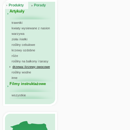
Produkty
Porady
Artykuły
trawniki
kwiaty wysiewane z nasion
warzywa
zioła i kiełki
rośliny cebulowe
krzewy ozdobne
róże
rośliny na balkony i tarasy
drzewa i krzewy owocowe
rośliny wodne
inne
Filmy instruktażowe
wszystkie